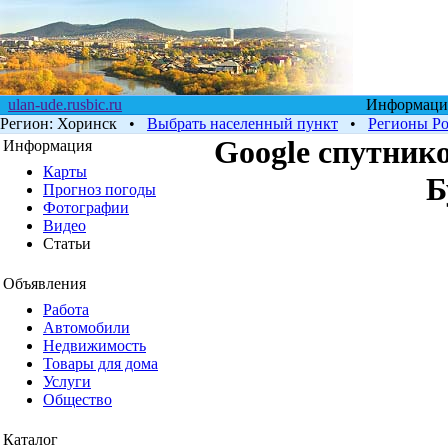
ulan-ude.rusbic.ru
Информацио
Регион:
Хоринск
•
Выбрать населенный пункт
•
Регионы Р
Google cпутнико
Информация
Карты
Б
Прогноз погоды
Фотографии
Видео
Статьи
Объявления
Работа
Автомобили
Недвижимость
Товары для дома
Услуги
Общество
Каталог