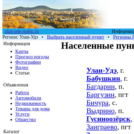
ulan-ude.rusbic.ru
Информаци
Регион:
Улан-Удэ
•
Выбрать населенный пункт
•
Регионы 
Населенные пун
Информация
Карты
Прогноз погоды
Фотографии
Видео
Улан-Удэ
, г.
Статьи
Бабушкин
, г.
Объявления
Багдарин
, п.
Работа
Баргузин
, пгт
Автомобили
Бичура
, с.
Недвижимость
Товары для дома
Выдрино
, п.
Услуги
Гусиноозёрск
, 
Общество
Заиграево
, пгт
Каталог